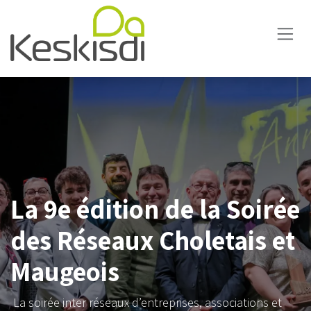
Se rendre au contenu
La 9e édition de la Soirée
des Réseaux Choletais et
Maugeois
La soirée inter réseaux d’entreprises, associations et